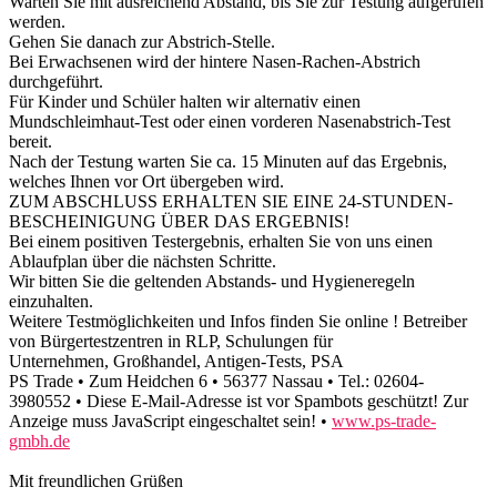
Warten Sie mit ausreichend Abstand, bis Sie zur Testung aufgerufen
werden.
Gehen Sie danach zur Abstrich-Stelle.
Bei Erwachsenen wird der hintere Nasen-Rachen-Abstrich
durchgeführt.
Für Kinder und Schüler halten wir alternativ einen
Mundschleimhaut-Test oder einen vorderen Nasenabstrich-Test
bereit.
Nach der Testung warten Sie ca. 15 Minuten auf das Ergebnis,
welches Ihnen vor Ort übergeben wird.
ZUM ABSCHLUSS ERHALTEN SIE EINE 24-STUNDEN-
BESCHEINIGUNG ÜBER DAS ERGEBNIS!
Bei einem positiven Testergebnis, erhalten Sie von uns einen
Ablaufplan über die nächsten Schritte.
Wir bitten Sie die geltenden Abstands- und Hygieneregeln
einzuhalten.
Weitere Testmöglichkeiten und Infos finden Sie online ! Betreiber
von Bürgertestzentren in RLP, Schulungen für
Unternehmen, Großhandel, Antigen-Tests, PSA
PS Trade • Zum Heidchen 6 • 56377 Nassau • Tel.: 02604-
3980552 •
Diese E-Mail-Adresse ist vor Spambots geschützt! Zur
Anzeige muss JavaScript eingeschaltet sein!
•
www.ps-trade-
gmbh.de
Mit freundlichen Grüßen